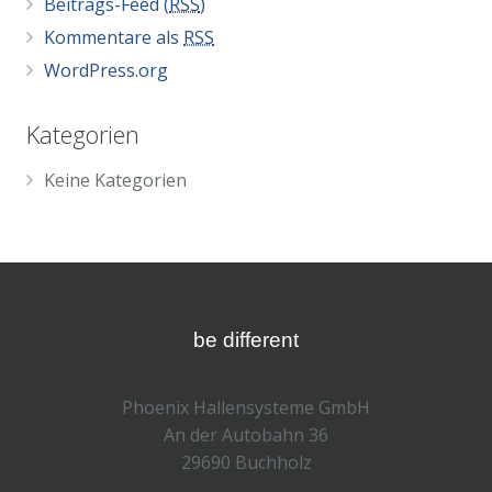
Beitrags-Feed (
RSS
)
Kommentare als
RSS
WordPress.org
Kategorien
Keine Kategorien
be different
Phoenix Hallensysteme GmbH
An der Autobahn 36
29690 Buchholz